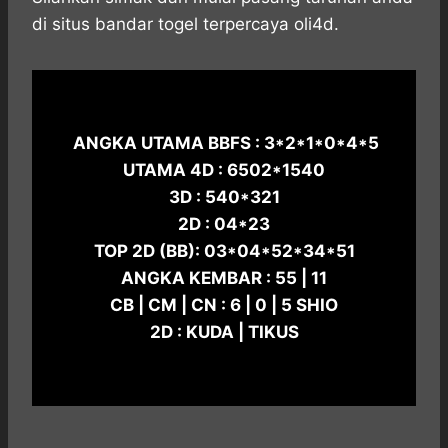
di situs bandar togel terpercaya oli4d.
ANGKA UTAMA BBFS : 3*2*1*0*4*5
UTAMA 4D : 6502*1540
3D : 540*321
2D : 04*23
TOP 2D (BB): 03*04*52*34*51
ANGKA KEMBAR : 55
| 11
CB | CM | CN : 6 | 0 | 5 SHIO
2D : KUDA
| TIKUS