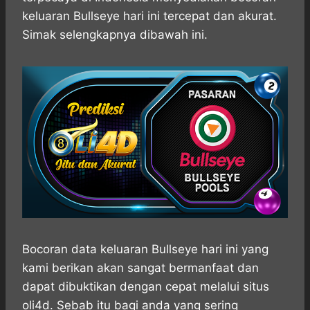
keluaran Bullseye hari ini tercepat dan akurat.
Simak selengkapnya dibawah ini.
Bocoran data keluaran Bullseye hari ini yang
kami berikan akan sangat bermanfaat dan
dapat dibuktikan dengan cepat melalui situs
oli4d. Sebab itu bagi anda yang sering