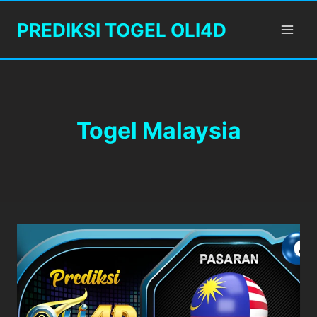
Skip
PREDIKSI TOGEL OLI4D
to
content
Togel Malaysia