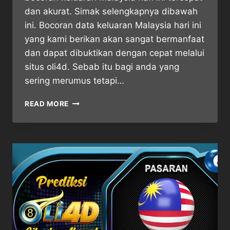
dan akurat. Simak selengkapnya dibawah
ini. Bocoran data keluaran Malaysia hari ini
yang kami berikan akan sangat bermanfaat
dan dapat dibuktikan dengan cepat melalui
situs oli4d. Sebab itu bagi anda yang
sering merumus tetapi…
OLI4D
READ MORE
⋆
PREDIKSI
JITU
TOGEL
MALAYSIA
7
SEPTEMBER
2025