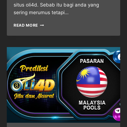
situs oli4d. Sebab itu bagi anda yang
sering merumus tetapi…
OLI4D
READ MORE
⋆
PREDIKSI
JITU
TOGEL
MALAYSIA
1
SEPTEMBER
2025