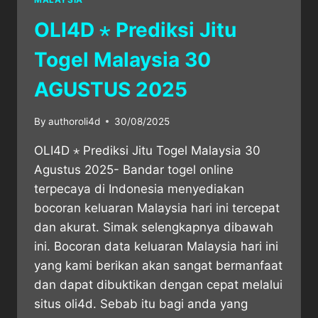
OLI4D ⋆ Prediksi Jitu
Togel Malaysia 30
AGUSTUS 2025
By
authoroli4d
30/08/2025
OLI4D ⋆ Prediksi Jitu Togel Malaysia 30
Agustus 2025- Bandar togel online
terpecaya di Indonesia menyediakan
bocoran keluaran Malaysia hari ini tercepat
dan akurat. Simak selengkapnya dibawah
ini. Bocoran data keluaran Malaysia hari ini
yang kami berikan akan sangat bermanfaat
dan dapat dibuktikan dengan cepat melalui
situs oli4d. Sebab itu bagi anda yang