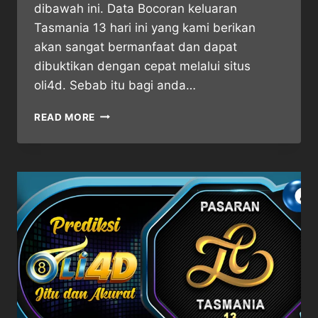
dibawah ini. Data Bocoran keluaran
Tasmania 13 hari ini yang kami berikan
akan sangat bermanfaat dan dapat
dibuktikan dengan cepat melalui situs
oli4d. Sebab itu bagi anda…
OLI4D
READ MORE
⋆
PREDIKSI
JITU
TOGEL
TASMANIA
13
5
SEPTEMBER
2025