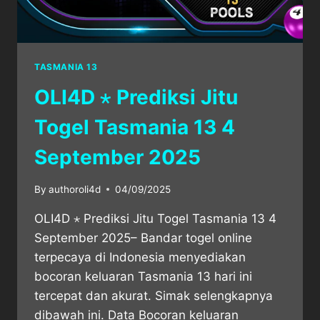
TASMANIA 13
OLI4D ⋆ Prediksi Jitu
Togel Tasmania 13 4
September 2025
By
authoroli4d
04/09/2025
OLI4D ⋆ Prediksi Jitu Togel Tasmania 13 4
September 2025– Bandar togel online
terpecaya di Indonesia menyediakan
bocoran keluaran Tasmania 13 hari ini
tercepat dan akurat. Simak selengkapnya
dibawah ini. Data Bocoran keluaran