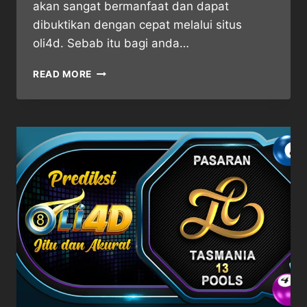
akan sangat bermanfaat dan dapat
dibuktikan dengan cepat melalui situs
oli4d. Sebab itu bagi anda…
OLI4D
READ MORE
⋆
PREDIKSI
JITU
TOGEL
TASMANIA
13
2
SEPTEMBER
2025