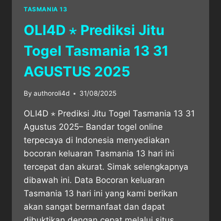
TASMANIA 13
OLI4D ⋆ Prediksi Jitu
Togel Tasmania 13 31
AGUSTUS 2025
By
authoroli4d
31/08/2025
OLI4D ⋆ Prediksi Jitu Togel Tasmania 13 31
Agustus 2025– Bandar togel online
terpecaya di Indonesia menyediakan
bocoran keluaran Tasmania 13 hari ini
tercepat dan akurat. Simak selengkapnya
dibawah ini. Data Bocoran keluaran
Tasmania 13 hari ini yang kami berikan
akan sangat bermanfaat dan dapat
dibuktikan dengan cepat melalui situs