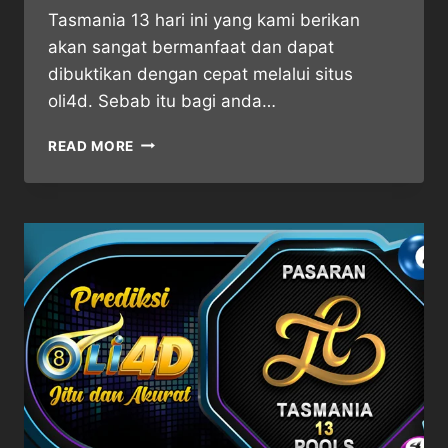
Tasmania 13 hari ini yang kami berikan
akan sangat bermanfaat dan dapat
dibuktikan dengan cepat melalui situs
oli4d. Sebab itu bagi anda…
OLI4D
READ MORE
⋆
PREDIKSI
JITU
TOGEL
TASMANIA
13
4
SEPTEMBER
2025