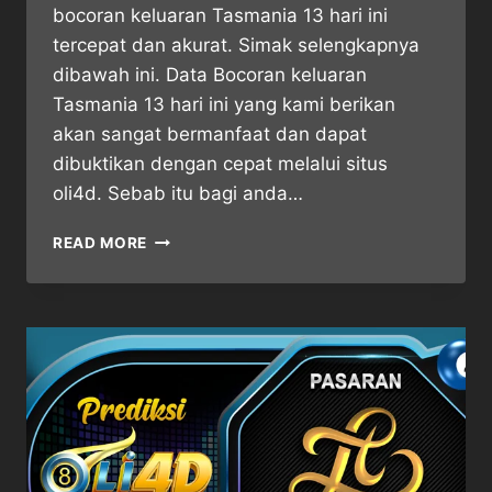
bocoran keluaran Tasmania 13 hari ini
tercepat dan akurat. Simak selengkapnya
dibawah ini. Data Bocoran keluaran
Tasmania 13 hari ini yang kami berikan
akan sangat bermanfaat dan dapat
dibuktikan dengan cepat melalui situs
oli4d. Sebab itu bagi anda…
OLI4D
READ MORE
⋆
PREDIKSI
JITU
TOGEL
TASMANIA
13
8
SEPTEMBER
2025