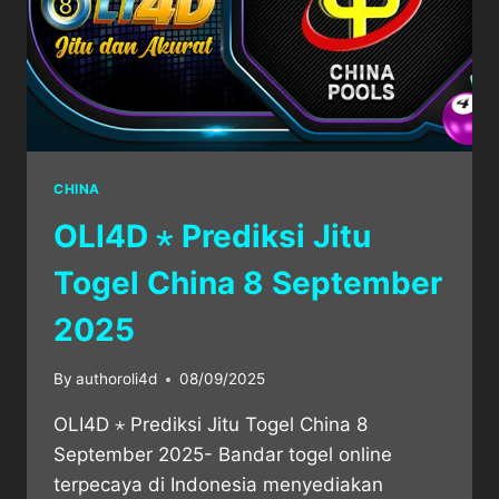
CHINA
OLI4D ⋆ Prediksi Jitu
Togel China 8 September
2025
By
authoroli4d
08/09/2025
OLI4D ⋆ Prediksi Jitu Togel China 8
September 2025- Bandar togel online
terpecaya di Indonesia menyediakan