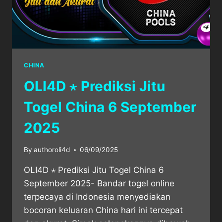
CHINA
OLI4D ⋆ Prediksi Jitu
Togel China 6 September
2025
By
authoroli4d
06/09/2025
OLI4D ⋆ Prediksi Jitu Togel China 6
September 2025- Bandar togel online
terpecaya di Indonesia menyediakan
bocoran keluaran China hari ini tercepat