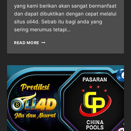
yang kami berikan akan sangat bermanfaat
dan dapat dibuktikan dengan cepat melalui
situs oli4d. Sebab itu bagi anda yang
sering merumus tetapi…
OLI4D
READ MORE
⋆
PREDIKSI
JITU
TOGEL
CHINA
4
SEPTEMBER
2025