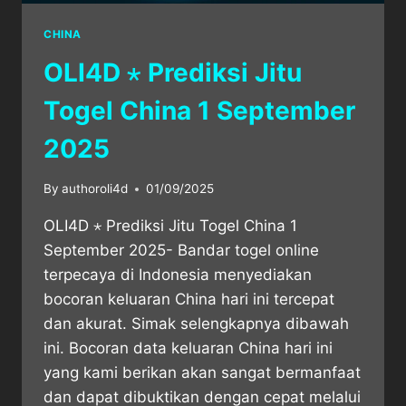
CHINA
OLI4D ⋆ Prediksi Jitu
Togel China 1 September
2025
By
authoroli4d
01/09/2025
OLI4D ⋆ Prediksi Jitu Togel China 1
September 2025- Bandar togel online
terpecaya di Indonesia menyediakan
bocoran keluaran China hari ini tercepat
dan akurat. Simak selengkapnya dibawah
ini. Bocoran data keluaran China hari ini
yang kami berikan akan sangat bermanfaat
dan dapat dibuktikan dengan cepat melalui