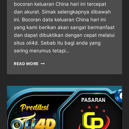
bocoran keluaran China hari ini tercepat
dan akurat. Simak selengkapnya dibawah
ini. Bocoran data keluaran China hari ini
yang kami berikan akan sangat bermanfaat
dan dapat dibuktikan dengan cepat melalui
situs oli4d. Sebab itu bagi anda yang
sering merumus tetapi…
OLI4D
READ MORE
⋆
PREDIKSI
JITU
TOGEL
CHINA
8
SEPTEMBER
2025