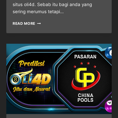
situs oli4d. Sebab itu bagi anda yang
sering merumus tetapi…
OLI4D
READ MORE
⋆
PREDIKSI
JITU
TOGEL
CHINA
1
SEPTEMBER
2025