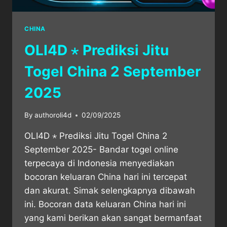
CHINA
OLI4D ⋆ Prediksi Jitu
Togel China 2 September
2025
By
authoroli4d
02/09/2025
OLI4D ⋆ Prediksi Jitu Togel China 2
September 2025- Bandar togel online
terpecaya di Indonesia menyediakan
bocoran keluaran China hari ini tercepat
dan akurat. Simak selengkapnya dibawah
ini. Bocoran data keluaran China hari ini
yang kami berikan akan sangat bermanfaat