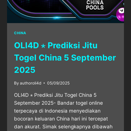
CHINA
OLI4D ⋆ Prediksi Jitu
Togel China 5 September
2025
By
authoroli4d
05/09/2025
OLI4D ⋆ Prediksi Jitu Togel China 5
September 2025- Bandar togel online
terpecaya di Indonesia menyediakan
bocoran keluaran China hari ini tercepat
dan akurat. Simak selengkapnya dibawah