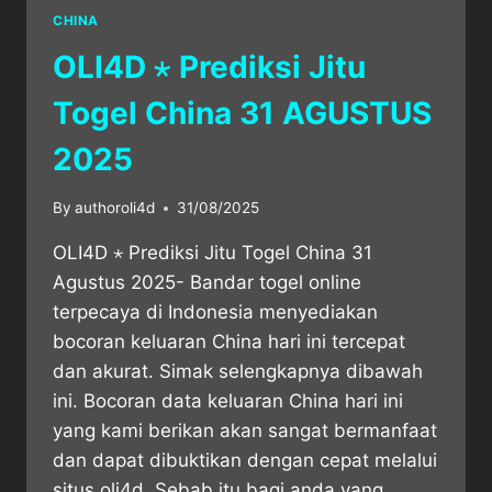
CHINA
OLI4D ⋆ Prediksi Jitu
Togel China 31 AGUSTUS
2025
By
authoroli4d
31/08/2025
OLI4D ⋆ Prediksi Jitu Togel China 31
Agustus 2025- Bandar togel online
terpecaya di Indonesia menyediakan
bocoran keluaran China hari ini tercepat
dan akurat. Simak selengkapnya dibawah
ini. Bocoran data keluaran China hari ini
yang kami berikan akan sangat bermanfaat
dan dapat dibuktikan dengan cepat melalui
situs oli4d. Sebab itu bagi anda yang