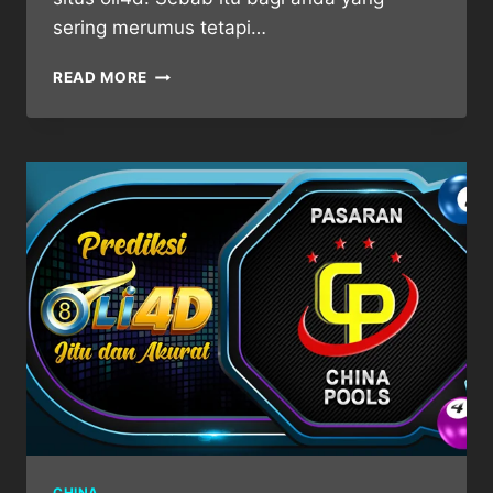
sering merumus tetapi…
OLI4D
READ MORE
⋆
PREDIKSI
JITU
TOGEL
CHINA
31
AGUSTUS
2025
CHINA