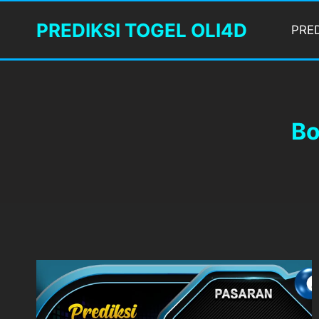
Skip
PREDIKSI TOGEL OLI4D
to
PRED
content
Bo