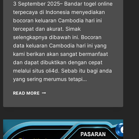
3 September 2025– Bandar togel online
terpecaya di Indonesia menyediakan
bocoran keluaran Cambodia hari ini
tercepat dan akurat. Simak
selengkapnya dibawah ini. Bocoran
data keluaran Cambodia hari ini yang
kami berikan akan sangat bermanfaat
dan dapat dibuktikan dengan cepat
melalui situs oli4d. Sebab itu bagi anda
yang sering merumus tetapi…
OLI4D
READ MORE
⋆
PREDIKSI
JITU
TOGEL
CAMBODIA
3
SEPTEMBER