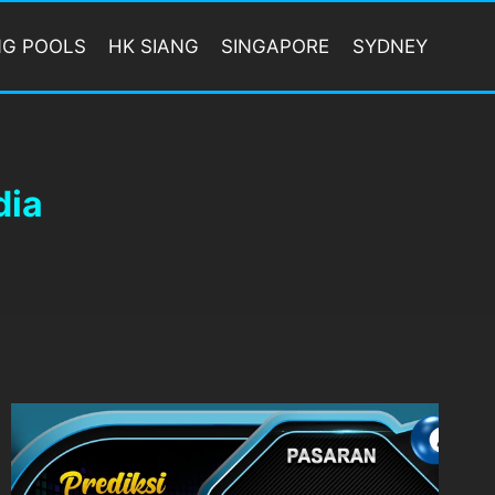
G POOLS
HK SIANG
SINGAPORE
SYDNEY
dia