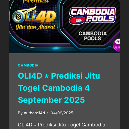
2025
CAMBODIA
OLI4D ⋆ Prediksi Jitu
Togel Cambodia 4
September 2025
By
authoroli4d
04/09/2025
OLI4D ⋆ Prediksi Jitu Togel Cambodia