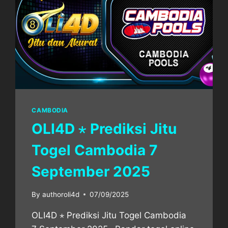
CAMBODIA
OLI4D ⋆ Prediksi Jitu
Togel Cambodia 7
September 2025
By
authoroli4d
07/09/2025
OLI4D ⋆ Prediksi Jitu Togel Cambodia