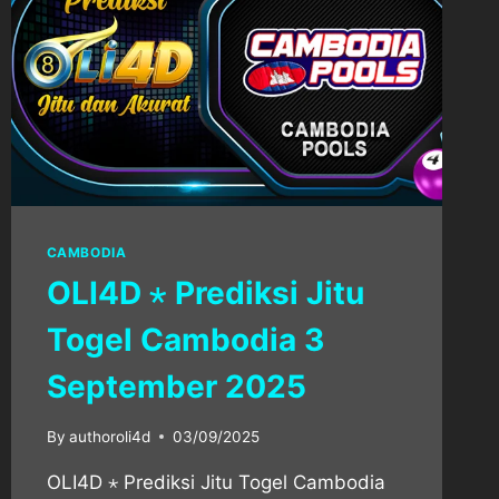
2025
CAMBODIA
OLI4D ⋆ Prediksi Jitu
Togel Cambodia 3
September 2025
By
authoroli4d
03/09/2025
OLI4D ⋆ Prediksi Jitu Togel Cambodia