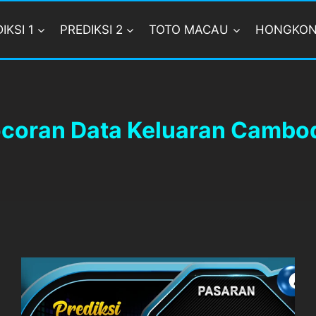
IKSI 1
PREDIKSI 2
TOTO MACAU
HONGKON
coran Data Keluaran Cambo