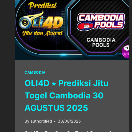
SEPTEMBER
2025
CAMBODIA
OLI4D ⋆ Prediksi Jitu
Togel Cambodia 30
AGUSTUS 2025
By
authoroli4d
30/08/2025