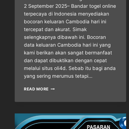
2 September 2025– Bandar togel online
terpecaya di Indonesia menyediakan
bocoran keluaran Cambodia hari ini
tercepat dan akurat. Simak
selengkapnya dibawah ini. Bocoran
data keluaran Cambodia hari ini yang
kami berikan akan sangat bermanfaat
dan dapat dibuktikan dengan cepat
melalui situs oli4d. Sebab itu bagi anda
yang sering merumus tetapi…
OLI4D
READ MORE
⋆
PREDIKSI
JITU
TOGEL
CAMBODIA
2